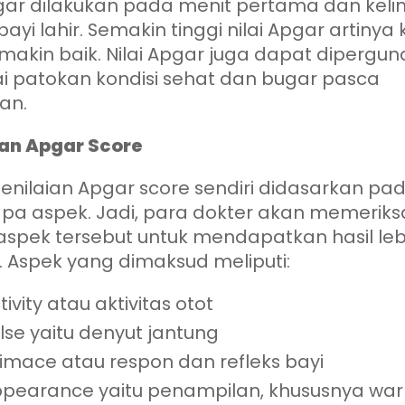
gar dilakukan pada menit pertama dan kel
bayi lahir. Semakin tinggi nilai Apgar artinya 
makin baik. Nilai Apgar juga dapat dipergu
i patokan kondisi sehat dan bugar pasca
kan.
ian Apgar Score
enilaian Apgar score sendiri didasarkan pa
pa aspek. Jadi, para dokter akan memeriks
 aspek tersebut untuk mendapatkan hasil leb
k. Aspek yang dimaksud meliputi:
tivity atau aktivitas otot
lse yaitu denyut jantung
imace atau respon dan refleks bayi
pearance yaitu penampilan, khususnya wa