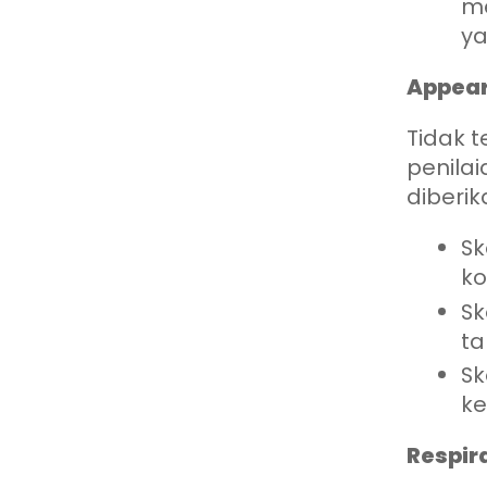
me
ya
Appear
Tidak 
penilai
diberik
Sk
ko
Sk
ta
Sk
ke
Respir