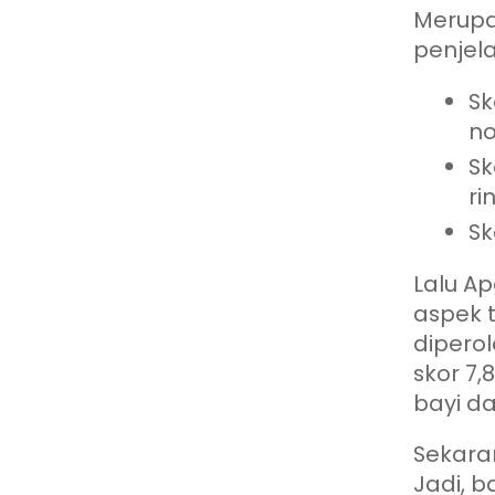
Merupak
penjela
Sk
n
Sk
ri
Sk
Lalu A
aspek t
diperol
skor 7
bayi da
Sekara
Jadi, b