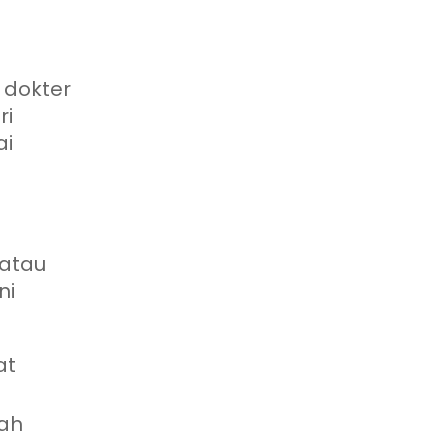
 dokter
ri
ai
 atau
ni
at
mah