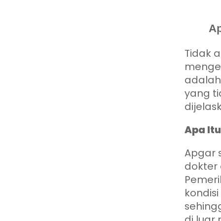
Ap
Tidak 
menget
adalah
yang ti
dijelas
Apa It
Apgar 
dokter 
Pemeri
kondisi
sehing
di luar 