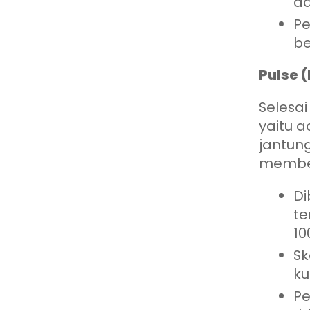
da
Pe
be
Pulse 
Selesa
yaitu a
jantun
memberi
Di
te
10
Sk
ku
Pe
Ad