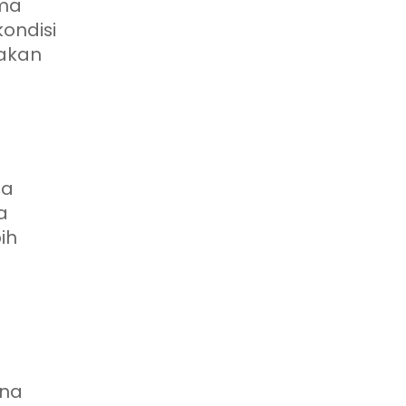
ima
kondisi
nakan
da
a
ih
rna