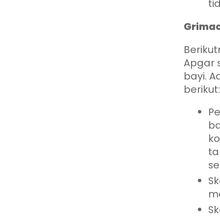
ti
Grimac
Berikut
Apgar 
bayi. A
berikut:
Pe
ba
ko
ta
se
Sk
me
Sk