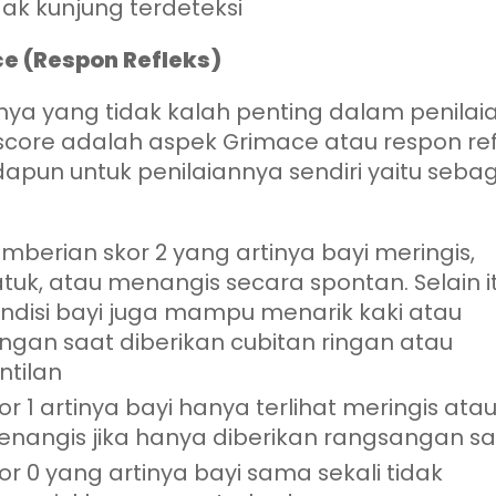
dak kunjung terdeteksi
============
Link aplikasi ada di
e (Respon Refleks)
bawah artikel ini
============
nya yang tidak kalah penting dalam penilai
score adalah aspek Grimace atau respon refl
OK
dapun untuk penilaiannya sendiri yaitu seba
mberian skor 2 yang artinya bayi meringis,
tuk, atau menangis secara spontan. Selain it
ndisi bayi juga mampu menarik kaki atau
ngan saat diberikan cubitan ringan atau
ntilan
or 1 artinya bayi hanya terlihat meringis ata
nangis jika hanya diberikan rangsangan sa
or 0 yang artinya bayi sama sekali tidak