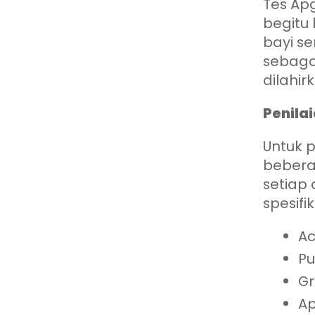
Tes Ap
begitu 
bayi se
sebaga
dilahir
Penila
Untuk p
bebera
setiap
spesifi
Ac
Pu
Gr
Ap