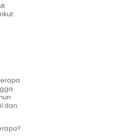
uk
ikut:
berapa
ngga
amun
al dan
erapa?