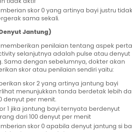
n tidak aktif
mberian skor 0 yang artinya bayi justru tida
rgerak sama sekali.
(Denyut Jantung)
i memberikan penilaian tentang aspek per
ctivity selanjutnya adalah pulse atau denyut
g. Sama dengan sebelumnya, dokter akan
kan skor atau penilaian sendiri yaitu:
berikan skor 2 yang artinya jantung bayi
rlihat menunjukkan tanda berdetak lebih dar
0 denyut per menit.
or 1 jika jantung bayi ternyata berdenyut
Aplikasi
rang dari 100 denyut per menit
Kalender Bagus
mberian skor 0 apabila denyut jantung si ba
a Tanggal Merah Libur Nasional, Ada Agenda Har