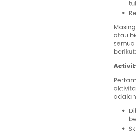
tu
Re
Masing
atau bi
semua 
berikut:
Activit
Pertama
aktivit
adalah
Di
be
Sk