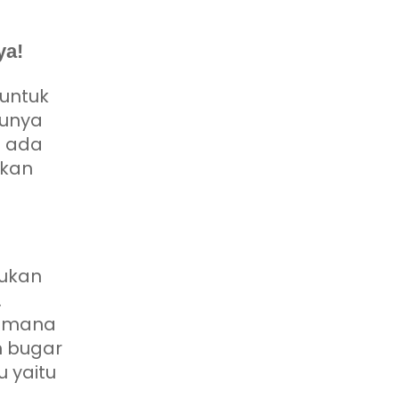
ya!
 untuk
tunya
h ada
akan
kukan
.
aimana
n bugar
 yaitu